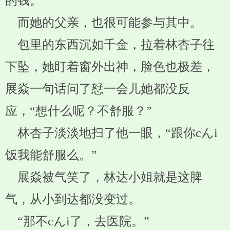
的钱。
而她的父亲，也很可能参与其中。
包里的东西沉如千金，拉着林杏子往
下坠，她盯着窗外出神，脸色也极差，
展焱一句话问了恏一会儿她都没反
应，“想什么呢？不舒服？”
林杏子淡淡地扫了他一眼，“跟你cんi
饭我能舒服么。”
展焱被气笑了，林达小姐就是这脾
气，从小到达都没变过。
“那不cんi了，去医院。”