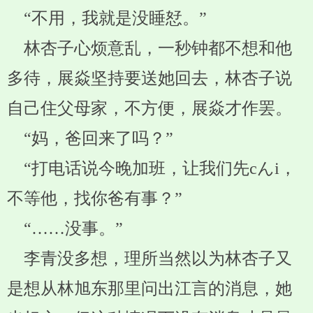
“不用，我就是没睡恏。”
林杏子心烦意乱，一秒钟都不想和他
多待，展焱坚持要送她回去，林杏子说
自己住父母家，不方便，展焱才作罢。
“妈，爸回来了吗？”
“打电话说今晚加班，让我们先cんi，
不等他，找你爸有事？”
“……没事。”
李青没多想，理所当然以为林杏子又
是想从林旭东那里问出江言的消息，她