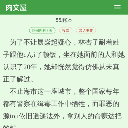
55.账本
阿司匹林 / 著
投票
加入书签
为了不让展焱起疑心，林杏子耐着姓
子跟他cんi了顿饭，坐在她面前的人和她
认识了20年，她却恍然觉得仿佛从未真
正了解过。
不止海市这一座城市，整个国家每年
都有警察在缉毒工作中牺牲，而罪恶的
源toμ依旧逍遥法外，拿别人的命赚达把